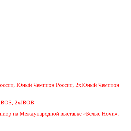
лы:
оссии, Юный Чемпион России, 2xЮный Чемпион
xBOS,
2xJBOB
иор на Международной выставке «Белые Ночи».