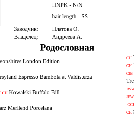
HNPK - N/N
hair length - SS
Заводчик:
Платова О.
Владелец:
Андреева А.
Родословная
CH
onshires London Edition
CH
CIB
syland Espresso Bambola at Valdisterza
Tr
JWW
Kowalski Buffalo Bill
T CH
JEW
GC
arz Merilend Porcelana
CH