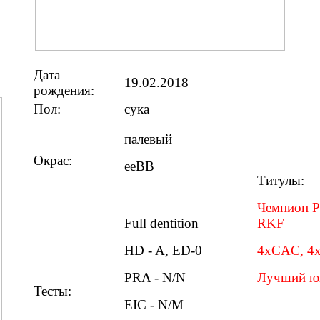
Дата
19.02.2018
рождения:
Пол:
сука
палевый
Окрас:
eeBB
Титу
Чемпион Р
Full dentition
RKF
HD - A, ED-0
4xCAC, 4
PRA - N/N
Лучший юн
Тесты:
EIC - N/M