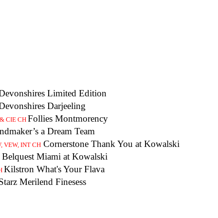
Devonshires Limited Edition
Devonshires Darjeeling
Follies Montmorency
 & CIE CH
endmaker’s a Dream Team
Cornerstone Thank You at Kowalski
, VEW, INT CH
Belquest Miami at Kowalski
Kilstron What's Your Flava
H
Starz Merilend Finesess