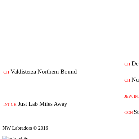
Dev
CH
Valdisterza Northern Bound
CH
Nur
CH
JEW, IN
Just Lab Miles Away
INT CH
St
GCH
NW Labradors © 2016