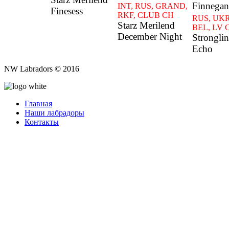
Finnegan
INT, RUS, GRAND,
Finesess
RKF, CLUB CH
RUS, UKR
Starz Merilend
BEL, LV 
December Night
Stronglin
Echo
NW Labradors © 2016
Главная
Наши лабрадоры
Контакты