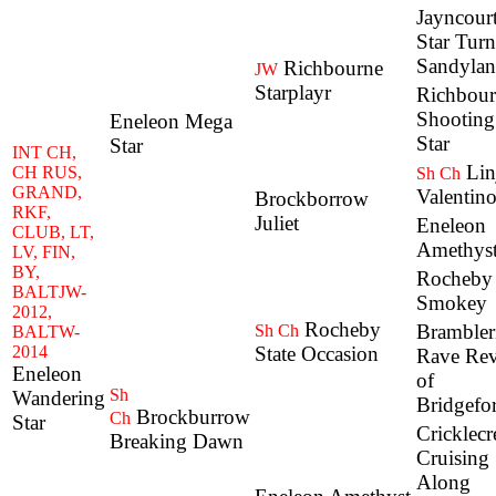
Jayncour
Star Turn
Sandylan
Richbourne
JW
Starplayr
Richbour
Shooting
Eneleon Mega
Star
Star
INT CH,
Lin
CH RUS,
Sh Ch
GRAND,
Valentin
Brockborrow
RKF,
Juliet
Eneleon
CLUB, LT,
Amethys
LV, FIN,
BY,
Rocheby
BALTJW-
Smokey
2012,
Rocheby
Brambler
Sh Ch
BALTW-
2014
State Occasion
Rave Re
Eneleon
of
Sh
Wandering
Bridgefo
Brockburrow
Ch
Star
Cricklecr
Breaking Dawn
Cruising
Along