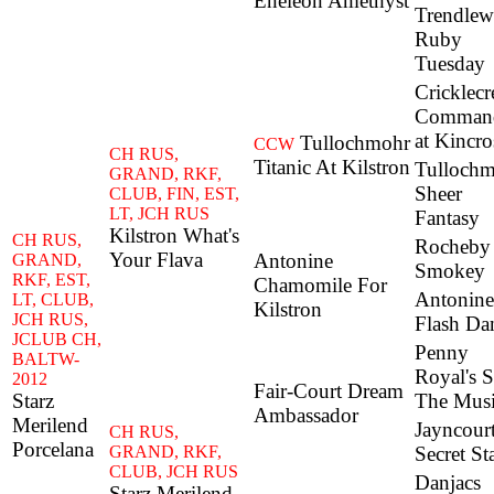
Eneleon Amethyst
Trendle
Ruby
Tuesday
Cricklecr
Сomman
at Kincro
Tullochmohr
CCW
CH RUS,
Titanic At Kilstron
Tulloch
GRAND, RKF,
Sheer
CLUB, FIN, EST,
LT, JCH RUS
Fantasy
Kilstron What's
CH RUS,
Rocheby
Your Flava
Antonine
GRAND,
Smokey
RKF, EST,
Chamomile For
Antonine
LT, CLUB,
Kilstron
JCH RUS,
Flash Da
JCLUB CH,
Penny
BALTW-
Royal's 
2012
Fair-Court Dream
Starz
The Mus
Ambassador
Merilend
Jayncour
CH RUS,
Porcelana
GRAND, RKF,
Secret St
CLUB, JCH RUS
Danjacs
Starz Merilend