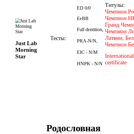
Титулы:
ED 0/0
Чемпион Ро
Чемпион Н
EeBB
Гранд Чемп
,
Full dentition
Чемпион Ли
Латвии,
Бел
Тесты:
PRA-N/N,
Just Lab
Чемпион Бе
Morning
EIC - N/M
Internationa
Star
certificate
HNPK - N/N
Родословная