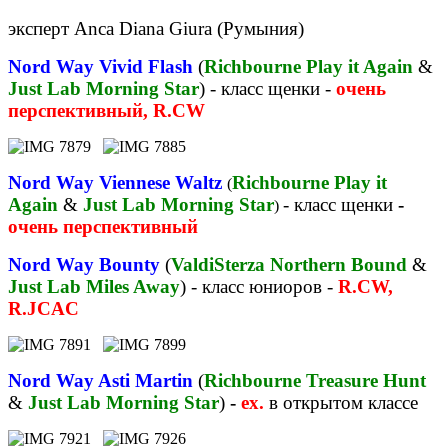
эксперт Anca Diana Giura (Румыния)
Nord Way Vivid Flash
(
Richbourne Play it Again
&
Just Lab Morning Star
) - класс щенки -
очень
перспективный,
R.CW
Nord Way Viennese Waltz
Richbourne Play it
(
Again
&
Just Lab Morning Star
- класс щенки
-
)
очень перспективный
Nord Way Bounty
(
ValdiSterza Northern Bound
&
Just Lab Miles Away
) - класс юниоров -
R.CW,
R.JCAC
Nord Way Asti Martin
(
Richbourne Treasure Hunt
&
Just Lab Morning Star
)
-
ex.
в открытом классе