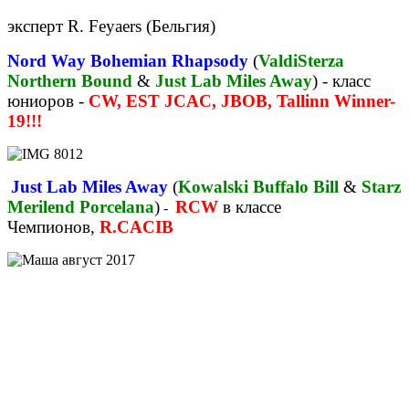
эксперт R. Feyaers (Бельгия)
Nord Way Bohemian Rhapsody
(
ValdiSterza
Northern Bound
&
Just Lab Miles Away
) - класс
юниоров -
CW, EST JCAC, JBOB, Tallinn Winner-
19!!!
Just Lab Miles Away
(
Kowalski Buffalo Bill
&
Starz
Merilend Porcelana
)
RCW
в классе
-
Чемпионов
,
R.CACIB