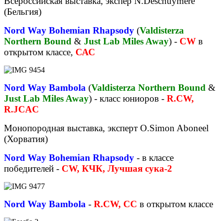
Всероссийская выставка, экспер N.Deschuymere
(Бельгия)
Nord Way Bohemian Rhapsody
(
Valdisterza
Northern Bound
&
Just Lab Miles Away
) -
CW
в
открытом классе,
САС
Nord Way Bambola
(
Valdisterza Northern Bound
&
Just Lab Miles Away
) - класс юниоров -
R.CW,
R.JCAC
Монопородная выставка, эксперт O.Simon Aboneel
(Хорватия)
Nord Way Bohemian Rhapsody
- в классе
победителей -
CW, КЧК, Лучшая сука-2
Nord Way Bambola
-
R.CW, CC
в открытом классе