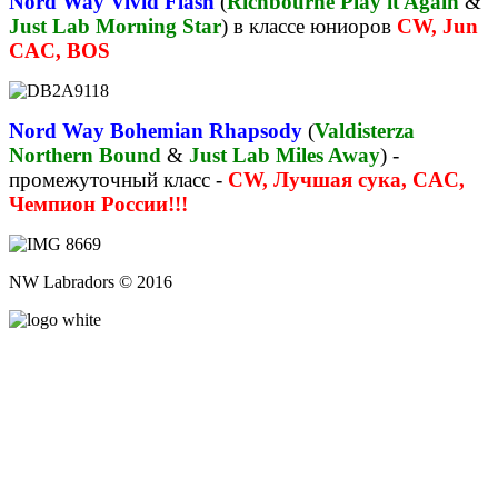
Nord Way Vivid Flash
(
Richbourne Play it Again
&
Just Lab Morning Star
) в классе юниоров
CW, Jun
CAC, BOS
Nord Way Bohemian Rhapsody
(
Valdisterza
Northern Bound
&
Just Lab Miles Away
) -
промежуточный класс -
CW, Лучшая сука, CAC,
Чемпион России!!!
NW Labradors © 2016